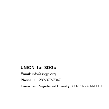
UNION for SDGs
Email
:
info@ungp.org
Phone
: +1 289-379-7347
Canadian Registered Charity:
771831666 RR0001