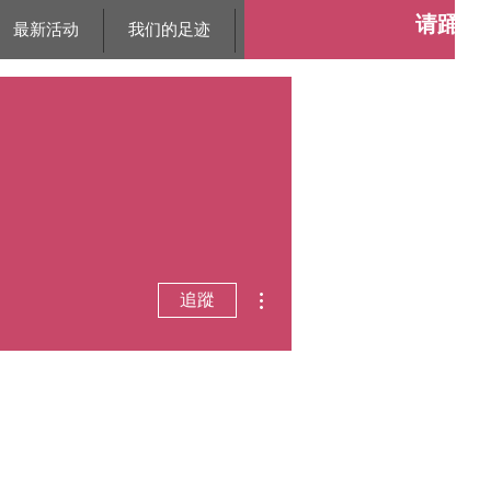
请踊跃
最新活动
我们的足迹
接触我们
支持我们
更多動作
追蹤