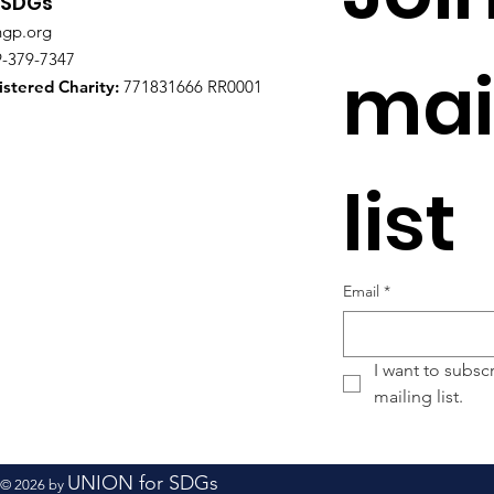
 SDGs
ngp.org
9-379-7347
mail
stered Charity:
771831666 RR0001
list
Email
*
I want to subscr
mailing list.
UNION for SDGs
© 2026 by